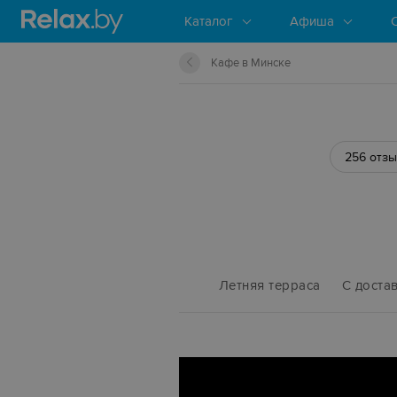
Каталог
Афиша
Кафе в Минске
256 отз
Летняя терраса
С доста