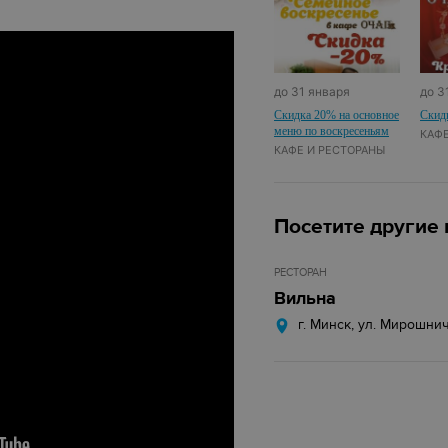
до 31 января
до 3
Скидка 20% на основное
Скид
меню по воскресеньям
КАФЕ
КАФЕ И РЕСТОРАНЫ
Посетите другие
РЕСТОРАН
Вильна
г. Минск, ул. Мирошнич