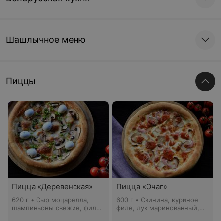
Шашлычное меню
Пиццы
Пицца «Деревенская»
Пицца «Очаг»
620 г • Сыр моцарелла,
600 г • Свинина, куриное
шампиньоны свежие, филе
филе, лук маринованный,
куриное, грудинка к/в, яйцо
сыр моцарелла, соус