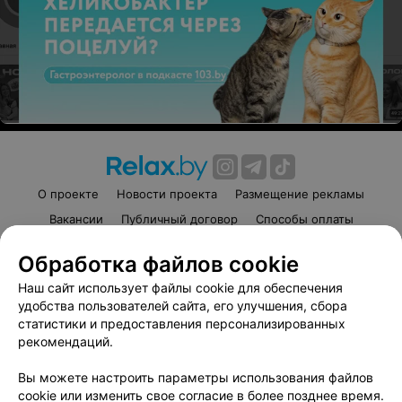
Пицца с копченой
Пицца «Капризная»
грудинкой
650 г • Сыр Моцарелла,
О проекте
Новости проекта
Размещение рекламы
шампиньоны, колбаса с/к,
620 г • Сыр Моцарелла,
Вакансии
Публичный договор
Способы оплаты
грудинка к/в, огурцы
грудинка к/в, лук репчатый,
маринованные, лук
огурцы маринованные
Публичный договор по использованию сервиса
маринованный
32 руб.
32 руб.
Обработка файлов cookie
«Афиша»
Наш сайт использует файлы cookie для обеспечения
Пользовательское соглашение
удобства пользователей сайта, его улучшения, сбора
Написать в поддержку
статистики и предоставления персонализированных
Связаться по вопросам сотрудничества
рекомендаций.
Написать руководителю relax.by
Вы можете настроить параметры использования файлов
Персональные настройки cookie
cookie или изменить свое согласие в более позднее время.