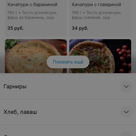
Хачапури с бараниной
Хачапури с говядиной
760 г • Тесто д/хачапури,
760 г • Тесто д/хачапури,
фарш из баранины, сыр
фарш говяжий, сыр
35 руб.
34 руб.
Показать ещё
Гарниры
Хачапури с курицей
Хачапури с сыром и
зеленью
750 г • Тесто д/хачапури,
фарш куриный, сыр
750 г • Тесто д/хачапури,
сыр твердый, сыр
Хлеб, лаваш
моцарелла, сыр Сулугуни,
зелень
33 руб.
32 руб.