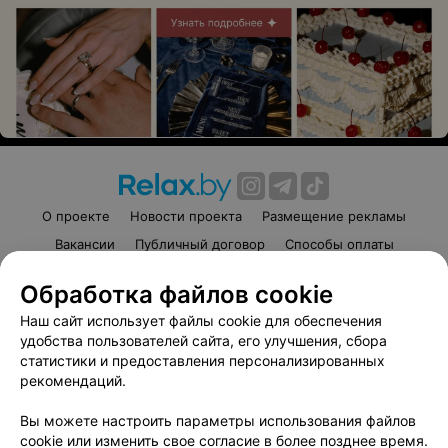
О проекте
Новости проекта
Размещение рекламы
Вакансии
Публичный договор
Способы оплаты
Публичный договор по использованию сервиса
Обработка файлов cookie
«Афиша»
Наш сайт использует файлы cookie для обеспечения
Пользовательское соглашение
удобства пользователей сайта, его улучшения, сбора
Написать в поддержку
статистики и предоставления персонализированных
Связаться по вопросам сотрудничества
рекомендаций.
Написать руководителю relax.by
Вы можете настроить параметры использования файлов
Персональные настройки cookie
cookie или изменить свое согласие в более позднее время.