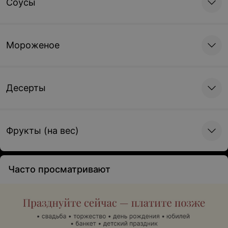
Соусы
Мороженое
Хачапури «Мегрельский»
Десерты
750 г • Тесто д/хачапури,
сыр твердый, сыр
моцарелла, сыр Сулугуни
32 руб.
Фрукты (на вес)
Часто просматривают